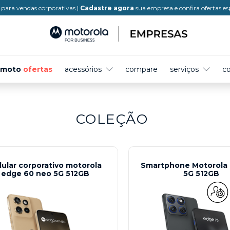
para vendas corporativas |
Cadastre agora
sua empresa e confira ofertas es
moto
ofertas
acessórios
compare
serviços
c
COLEÇÃO
lular corporativo motorola
Smartphone Motorola
edge 60 neo 5G 512GB
5G 512GB