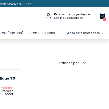
peciais para o seu CNPJ.
Para ver os preços faça o
Login ou cadastre-se
0
omo funciona?
premier support
Venda para pessoa física
Ordenar por
 Edge 70