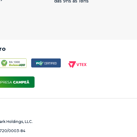
das 9hs às 18hs
ro
rk Holdings, LLC.
720/0003-84