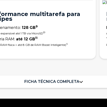
formance multitarefa para
ipes
9
enamento:
128 GB
10
expansível até 1 TB via MicroSD
11
ia RAM:
até 12 GB
4
 RAM física + até 8 GB de RAM Boost Inteligente)
FICHA TÉCNICA COMPLETA
Sistema Operacional
Android 15