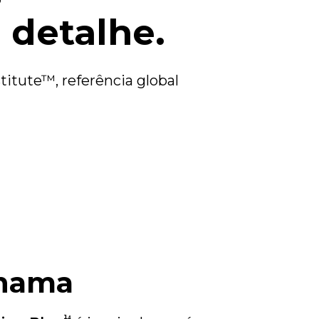
 detalhe.
itute™, referência global
chama
¹⁴