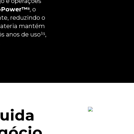
ejo e operações
Desbloqueio Facial
Impressão Digital na lateral
oPower™⁸
, o
te, reduzindo o
 bateria mantém
Peso
 anos de uso¹⁵,
189,9 g
.
Entradas
Entrada P2 Fone de Ouvido
Câmera Traseira
Câmera Principal: Sony - LYTIA™ 600 50 MP
| Abertura f/1,8
Câmera Ultra-wide: 5 MP | Lente 120°
luida
| Abertura f/2,2
Zoom Digital: 8x
Sensor Auxiliar da Câmera: De luz + Flicker
egócio
Flash: Sim | LED