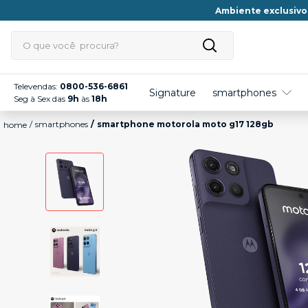
Ambiente exclusivo
O que você procura?
TERMOS MAIS BUSCADOS
Televendas:
0800-536-6861
Signature
smartphones
Seg à Sex das
9h
às
18h
1
º
edge 70
smartphones
smartphone motorola moto g17 128gb
2
º
edge 60
3
º
moto e20
4
º
moto g86
5
º
edge 70 pro
6
º
moto g06
7
º
moto g35
8
º
moto g56
9
º
g35