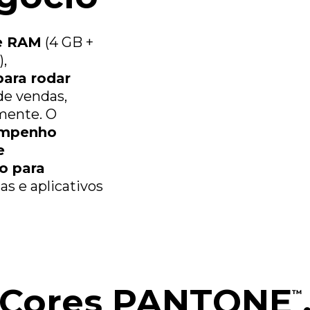
Bandas
de RAM
(4 GB +
2G - GSM 850/900/1800/1900 MHz
,
3G - WCDMA 850/900/1700/1900/2100 MHz
para rodar
4G - LTE B1\ B2\ B3\ B4\ B5\ B7\ B8\ B13\ B26\
B28\ B38\ B40\ B66
 de vendas,
mente. O
Cartão SIM
mpenho
Nano SIM (4FF) Entrada 1: Chip 1 | Entrada 2:
Chip 2 | Entrada 3: SD Card
e
o para
Bluetooth
cas e aplicativos
Bluetooth® 5.4
Radio FM:
Sim
01 Telefone
Cores PANTONE
™
01 Manual
01 Cabo USB-A / USB-C