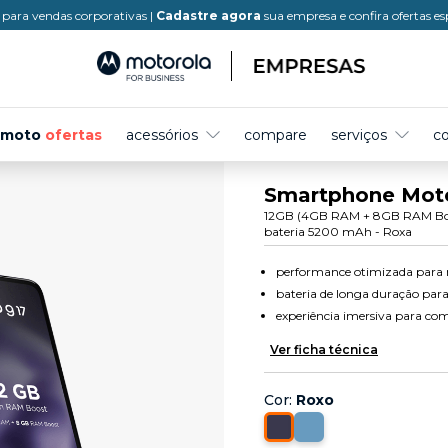
para vendas corporativas |
Cadastre agora
sua empresa e confira ofertas es
moto
ofertas
acessórios
compare
serviços
c
Smartphone Moto
12GB (4GB RAM + 8GB RAM Boos
bateria 5200 mAh - Roxa
performance otimizada para 
bateria de longa duração para
experiência imersiva para co
Ver ficha técnica
Cor
:
Roxo