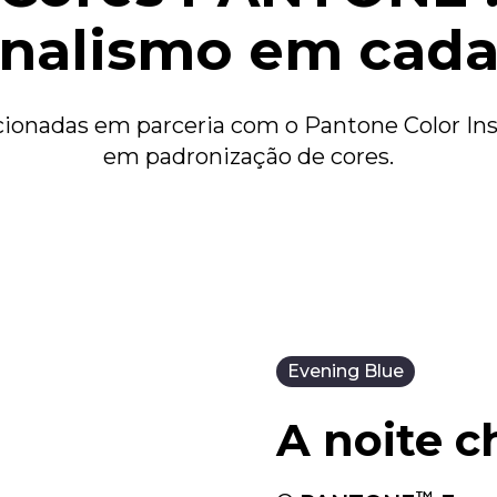
01 Carregador TurboPower™ 20 W
onalismo em cada
01 Ferramenta de remoção do chip
cionadas em parceria com o Pantone Color Inst
em padronização de cores.
Evening Blue
A noite 
™