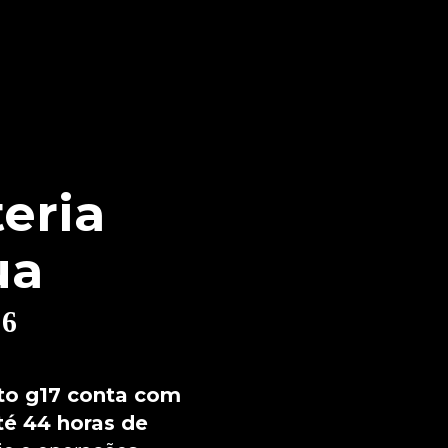
Armazenamento
Armazenamento Total: 128 GB
Armazenamento Disponível: 107 GB
Informação de tela
Tela de 6,7 FHD+ (1080 x 2400) | 60 Hz |1050
Nits
eria
Tipo de carregador:
ua
TurboPower™ 20 W
⁶
Acelerômetro
Proximidade
Giroscópio
o g17 conta com
Luz Ambiente
Bússola
té 44 horas de
Sar sensor