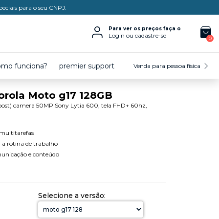
peciais para o seu CNPJ.
Para ver os preços faça o
Login ou cadastre-se
0
omo funciona?
premier support
Venda para pessoa física
rola Moto g17 128GB
t) camera 50MP Sony Lytia 600, tela FHD+ 60hz,
multitarefas
 a rotina de trabalho
municação e conteúdo
Selecione a versão: