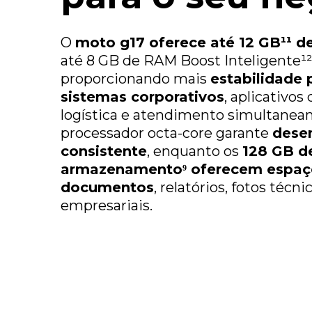
Conectividade
O
moto g17 oferece até 12 GB¹¹ 
até 8 GB de RAM Boost Inteligente¹²)
proporcionando mais
estabilidade 
sistemas corporativos
, aplicativos
logística e atendimento simultanea
processador octa-core garante
dese
consistente
, enquanto os
128 GB d
armazenamento⁹ oferecem espaç
documentos
, relatórios, fotos técni
empresariais.
Conteúdo da Caixa