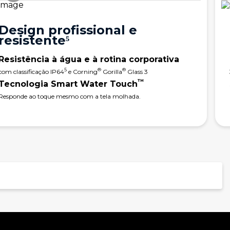
Design profissional e
resistente⁵
Resistência à água e à rotina corporativa
5
®
®
com classificação IP64
e Corning
Gorilla
Glass 3
™
Tecnologia Smart Water Touch
Responde ao toque mesmo com a tela molhada.
Memória RAM
4GB RAM + até 8GB RAM Boost Inteligente*