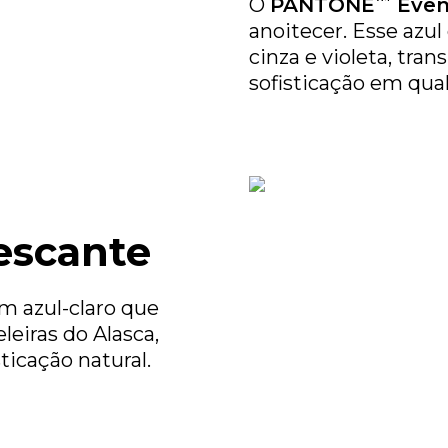
O
PANTONE
Even
anoitecer. Esse azu
cinza e violeta, tra
sofisticação em qu
escante
m azul-claro que
leiras do Alasca,
ticação natural.