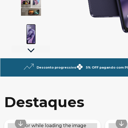
10
º
g06
Desconto progressivo
5% OFF pagando com PI
Destaques