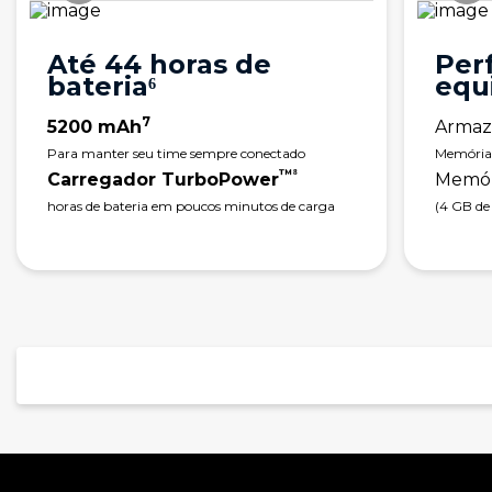
Até 44 horas de
Per
bateria⁶
equ
7
5200 mAh
Armaz
Para manter seu time sempre conectado
Memória 
™⁸
Carregador TurboPower
Memór
horas de bateria em poucos minutos de carga
(4 GB de
Performance