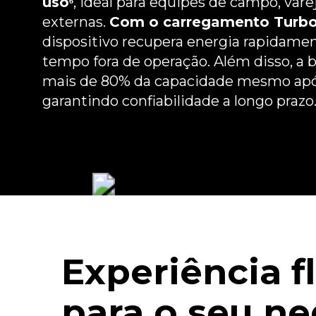
uso⁶
, ideal para equipes de campo, var
externas.
Com o carregamento Turb
dispositivo recupera energia rapidamen
tempo fora de operação. Além disso, a
Design
mais de 80% da capacidade mesmo após
garantindo confiabilidade a longo prazo
Câmera
Experiência f
para o seu n