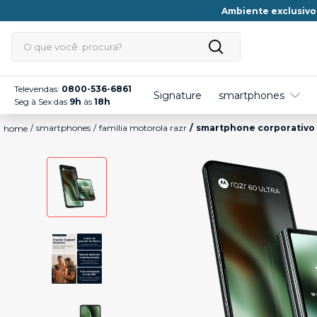
Ambiente exclusivo
O que você procura?
TERMOS MAIS BUSCADOS
Televendas:
0800-536-6861
Signature
smartphones
Seg à Sex das
9h
às
18h
1
º
edge 70
smartphones
família motorola razr
smartphone corporativo m
2
º
edge 60
3
º
moto g86
4
º
moto e20
5
º
edge 70 pro
6
º
moto g06
7
º
moto g35
8
º
moto g56
9
º
g35