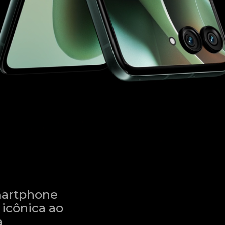
martphone
 icônica ao
a