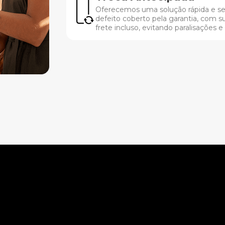
Oferecemos uma solução rápida e s
defeito coberto pela garantia, com s
frete incluso, evitando paralisações e