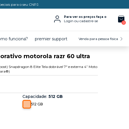
peciais para o seu CNPJ.
Para ver os preços faça o
Login ou cadastre-se
0
omo funciona?
premier support
Venda para pessoa física
rativo motorola razr 60 ultra
) Snapdragon 8 Elite Tela dobrável 7" e externa 4” Moto
tara®)
Capacidade
:
512 GB
512 GB