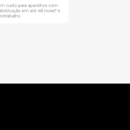
em custo para aparelhos com
ubstituição em até 48 horas* e
 retrabalho.