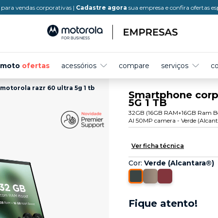
para vendas corporativas |
Cadastre agora
sua empresa e confira ofertas es
moto
ofertas
acessórios
compare
serviços
c
otorola razr 60 ultra 5g 1 tb
Smartphone corpo
5G 1 TB
32GB (16GB RAM+16GB Ram Boost
AI 50MP camera - Verde (Alcan
Ver ficha técnica
Cor
:
Verde (Alcantara®)
Fique atento!