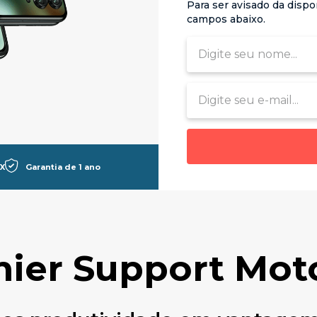
Para ser avisado da disp
campos abaixo.
X
Garantia de 1 ano
ier Support Mot