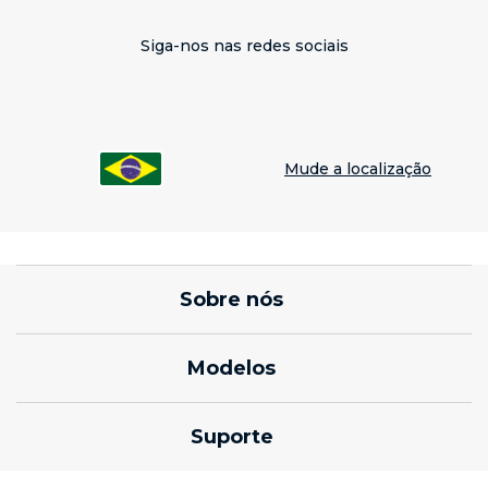
empresariais
que atendem diferentes
perfis e necessidades empresariais.
Siga-nos nas redes sociais
Mude a localização
Sobre nós
sobre lenovo
Modelos
sobre motorola
Celulares Motorola edge
Suporte
termos de uso
Celulares Moto G
notícias