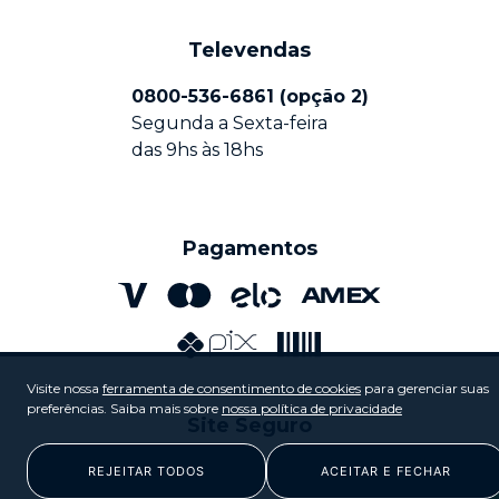
produtos e manuais
Celular Motorola Razr
política de privacidade
soluções técnicas e dicas
Televendas
política de produto
reparo
0800-536-6861 (opção 2)
Mapa do Site Motorola Empresas
Segunda a Sexta-feira
das 9hs às 18hs
Pagamentos
Visite nossa
ferramenta de consentimento de cookies
para gerenciar suas
preferências. Saiba mais sobre
nossa política de privacidade
Site Seguro
REJEITAR TODOS
ACEITAR E FECHAR