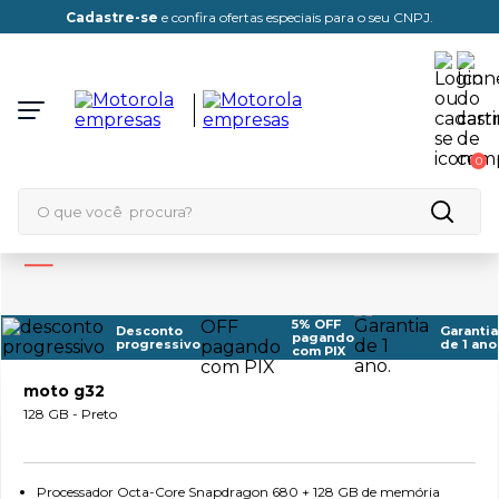
Cadastre-se
e confira ofertas especiais para o seu CNPJ.
0
O que você procura?
TERMOS MAIS BUSCADOS
1
º
edge 70
5% OFF
Desconto
Garantia
pagando
progressivo
de 1 ano
Visualize
2
º
edge 60
com PIX
em 3D
3
º
moto g32
moto g86
128 GB - Preto
4
º
edge 70 pro
5
º
moto e20
Processador Octa-Core Snapdragon 680 + 128 GB de memória