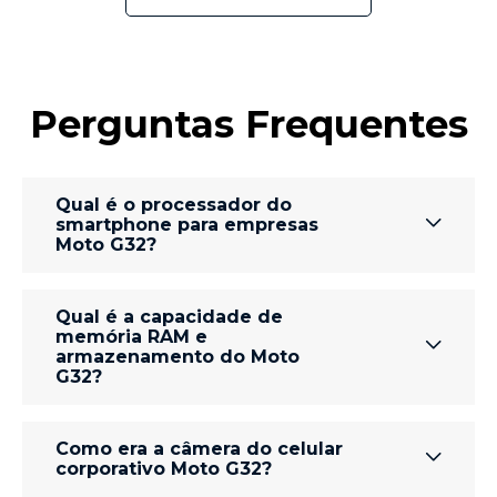
Perguntas Frequentes
Qual é o processador do
smartphone para empresas
Moto G32?
O
celular corporativo Moto G32
foi equipado
Qual é a capacidade de
com o processador Qualcomm® Snapdragon™
memória RAM e
680 Octa-Core de 2,4 GHz, entregando
armazenamento do Moto
desempenho rápido e eficiente. Para empresas
que buscam ainda mais poder de
G32?
processamento, recomendamos os modelos
mais recentes da
família Moto G
.
O
Moto G32
contava com 4 GB de memória
Como era a câmera do celular
RAM + RAM Boost e 128 GB de armazenamento
corporativo Moto G32?
interno. Diferente de outros modelos, o
Moto
G32
oferecia slots independentes para Dual SIM