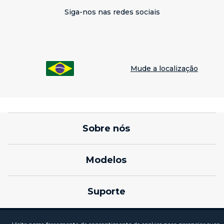
Siga-nos nas redes sociais
Mude a localização
Sobre nós
sobre lenovo
Modelos
sobre motorola
Celulares Motorola edge
Suporte
termos de uso
Celulares Moto G
notícias
produtos e manuais
Celular Motorola Razr