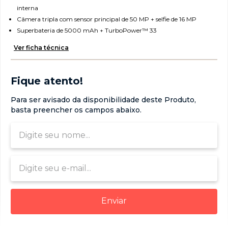
6
º
moto g06
interna
Câmera tripla com sensor principal de 50 MP + selfie de 16 MP
7
º
moto g35
Superbateria de 5000 mAh + TurboPower™ 33
8
º
moto g56
Ver ficha técnica
9
º
g35
10
º
g06
Fique atento!
Para ser avisado da disponibilidade deste Produto,
basta preencher os campos abaixo.
Enviar