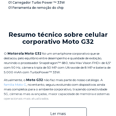
01 Carregador Turbo Power ™ 33W
01 Ferramenta de remoção do chip
Resumo técnico sobre celular
corporativo Moto G32
O
Motorola Moto G32
foi um smartphone corporativo que se
destacou pelo equilíbrio entre desempenho e qualidade de exibição,
reunindo o processador Snapdragon™ 680, tela Max Vision FHD+ de 6,5"
com 90 Hz, câmera tripla de 50 MP com Ultrawide de 8 MP e bateria de
5.000 mAh com TurboPower™ 33W.
Atualmente, o
Moto G32
não faz mais parte do nosso catálogo. A
família Moto G
, no entanto, seguiu evoluindo com dispositivos ainda
mais completos para o ambiente corporativo, trazendo conectividade
5G, câmeras mais avançadas, maior capacidade de memória e sistemas
operacionais mais atualizados.
Explore os modelos disponíveis da
família Moto G
e encontre o celular
corporativo ideal para equipar sua equipe com tecnologia de ponta e o
Ler mais
melhor custo-benefício do mercado.