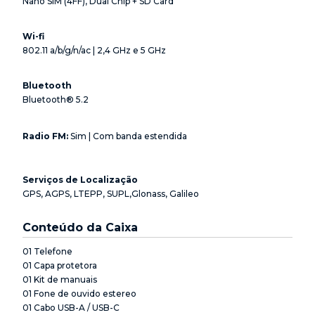
Nano SIM (4FF), Dual Chip + SD Card
Wi-fi
802.11 a/b/g/n/ac | 2,4 GHz e 5 GHz
Bluetooth
Bluetooth® 5.2
Radio FM:
Sim | Com banda estendida
Serviços de Localização
GPS, AGPS, LTEPP, SUPL,Glonass, Galileo
Conteúdo da Caixa
01 Telefone
01 Capa protetora
01 Kit de manuais
01 Fone de ouvido estereo
01 Cabo USB-A / USB-C