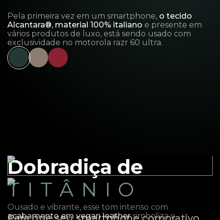
Pela primeira vez em um smartphone,
o tecido
Alcantara®, material 100% italiano
e presente em
vários produtos de luxo, está sendo usado com
exclusividade no motorola razr 60 ultra.
Dobradiça de
TITÂNIO
Ousado e vibrante, esse tom intenso com
acabamento em vegan leather
simboliza o
Para que seu smartphone corporativo