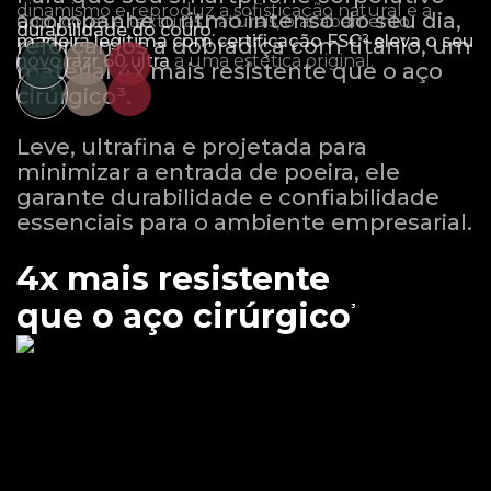
dinamismo e reproduz a sofisticação natural e a
acompanhe o ritmo intenso do seu dia,
Com cores e texturas naturais, o acabamento
durabilidade do couro.
madeira legítima com certificação FSC² eleva o seu
reforçamos a dobradiça com titânio, um
novo razr 60 ultra
a uma estética original.
material 4x mais resistente que o aço
cirúrgico³.
Leve, ultrafina e projetada para
minimizar a entrada de poeira, ele
garante durabilidade e confiabilidade
essenciais para o ambiente empresarial.
4x mais resistente
que o aço cirúrgico
³