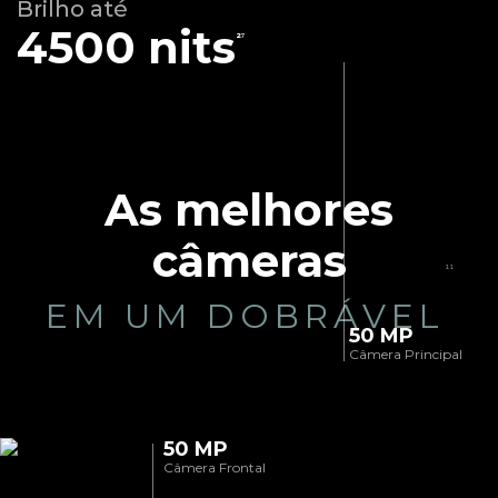
Brilho até
4500 nits
²⁷
As melhores
câmeras
¹¹
EM UM DOBRÁVEL
50 MP
Câmera Principal
50 MP
Câmera Frontal