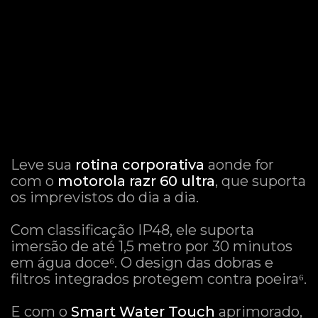
em um motorola razr, ideal para o uso intenso no
ambiente empresarial.
Resistente à água e poeira
Leve sua
rotina corporativa
aonde for
com o
motorola razr 60 ultra
, que suporta
os imprevistos do dia a dia.
Com classificação IP48, ele suporta
imersão de até 1,5 metro por 30 minutos
em água doce⁶. O design das dobras e
filtros integrados protegem contra poeira⁶.
E com o
Smart Water Touch
aprimorado,