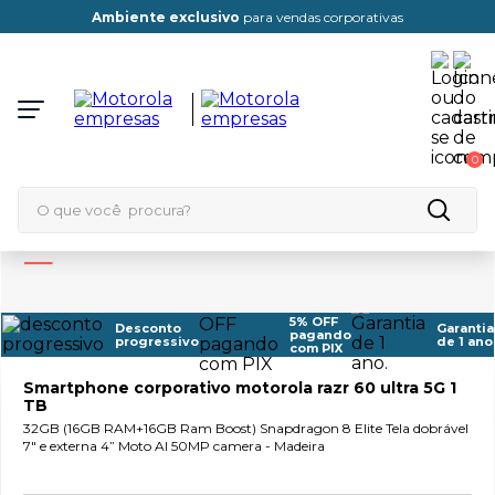
s
Cadastre-se
e confira ofertas especiais para o seu
0
O que você procura?
5% OFF
Desconto
Garantia
pagando
progressivo
de 1 ano
com PIX
Smartphone corporativo motorola razr 60 ultra 5G 1
TB
32GB (16GB RAM+16GB Ram Boost) Snapdragon 8 Elite Tela dobrável
7" e externa 4” Moto AI 50MP camera - Madeira