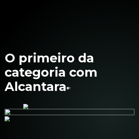
O primeiro da
O único dobrável
Sofisticação
categoria com
com acabamento
ao toque
Alcantara
em Madeira
®¹
²