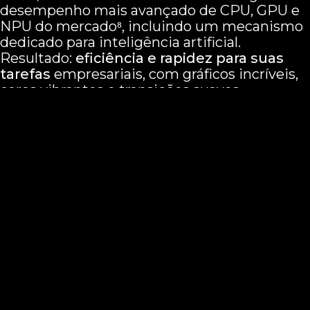
desempenho mais avançado de CPU, GPU e
NPU do mercado⁸, incluindo um mecanismo
dedicado para inteligência artificial.
Resultado:
eficiência e rapidez para suas
tarefas
empresariais, com gráficos incríveis,
cores vibrantes e transições suaves.
GPU
40%
melhor
⁸
Gráficos mais fluidos e desempenho superior para
aplicações exigentes.
NPU
45%