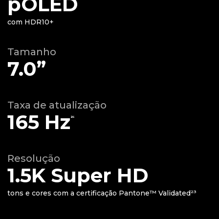
pOLED
com HDR10+
Tamanho
7.0”
Taxa de atualização
165 Hz
²⁶
Resolução
1.5K Super HD
tons e cores com a certificação Pantone™ Validated²³