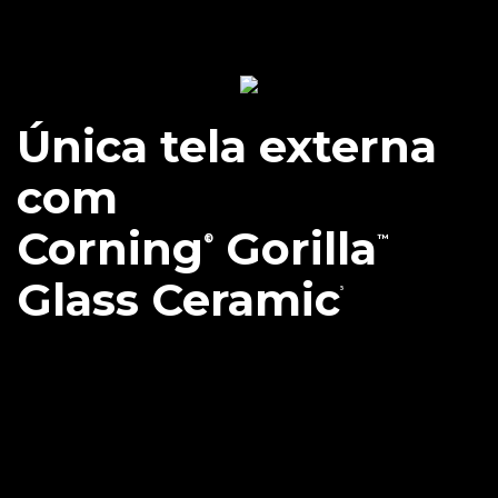
Maior tela externa com
ultrarresistência
⁴
Única tela externa
com
Corning
Gorilla
®
™
Glass Ceramic
⁵
O motorola razr 60 ultra é o primeiro smartphone
corporativo dobrável com Corning® Gorilla™ Glass-
Ceramic. Isso garante uma resistência 10x maior em
quedas⁵, oferecendo a tela externa mais forte já vista