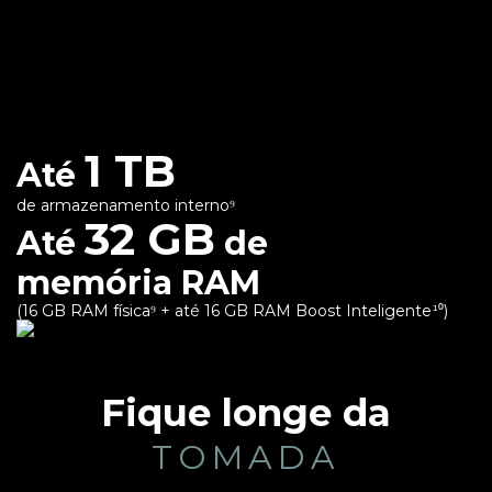
1 TB
Até
de armazenamento interno⁹
32 GB
Até
de
memória RAM
(16 GB RAM física⁹ + até 16 GB RAM Boost Inteligente¹⁰)
Fique longe da
TOMADA