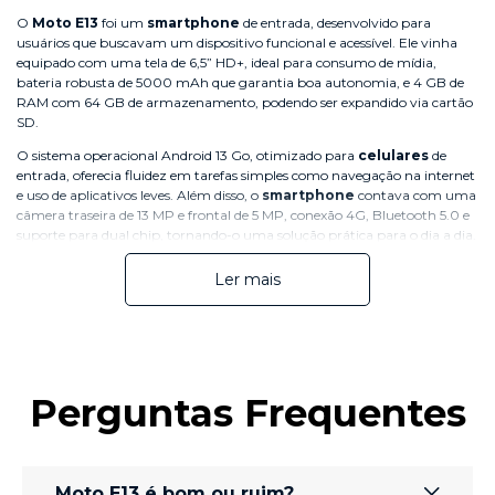
O
Moto E13
foi um
smartphone
de entrada, desenvolvido para
Bandas
usuários que buscavam um dispositivo funcional e acessível. Ele vinha
2G - GSM 850/900/1800/1900 MHz
equipado com uma tela de 6,5” HD+, ideal para consumo de mídia,
3G - WCDMA 850/900/1700/1900/2100 MHz
bateria robusta de 5000 mAh que garantia boa autonomia, e 4 GB de
RAM com 64 GB de armazenamento, podendo ser expandido via cartão
4G - LTE B1/B2/B3/B4/B5/B7/B8/B13/B26/B28/B38/B40/B66
SD.
O sistema operacional Android 13 Go, otimizado para
celulares
de
NFC
entrada, oferecia fluidez em tarefas simples como navegação na internet
Não
e uso de aplicativos leves. Além disso, o
smartphone
contava com uma
câmera traseira de 13 MP e frontal de 5 MP, conexão 4G, Bluetooth 5.0 e
suporte para dual chip, tornando-o uma solução prática para o dia a dia.
Cartão SIM
Nano SIM (4FF), Dual Chip + SD Card
No entanto, a
linha Moto
E foi descontinuada, dando mais espaço para
Ler mais
a moderna
família Moto G
, que é mais voltada para desempenho,
produtividade e eficiência. Conheça os
novos celulares corporativos Moto
Wi-fi
G
!
802.11 a/b/g/n/ac | 2,4 GHz e 5 GHz
Bluetooth
Perguntas Frequentes
Novos celulares corporativos Moto G:
Bluetooth® 5.0
conheça a evolução do Moto E13
Serviços de Localização
Os
celulares
Moto G06 128GB
e o
Moto G15 256GB
oferecem fichas
GPS, AGPS, LTEPP, SUPL,Glonass, Galileo
Moto E13 é bom ou ruim?