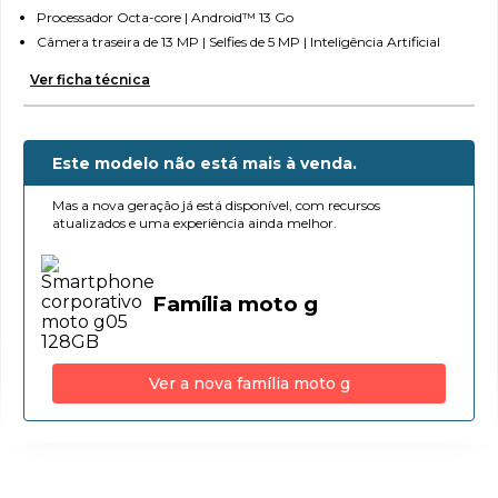
6
º
moto g06
Processador Octa-core | Android™ 13 Go
Câmera traseira de 13 MP | Selfies de 5 MP | Inteligência Artificial
7
º
moto g35
Ver ficha técnica
8
º
moto g56
9
º
g35
10
Este modelo não está mais à venda.
º
g06
Mas a nova geração já está disponível, com recursos
atualizados e uma experiência ainda melhor.
Família moto g
Ver a nova família moto g