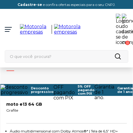
Cadastre-se
e confira ofertas especiais para o seu CNPJ.
0
O que você procura?
TERMOS MAIS BUSCADOS
1
º
edge 70
5% OFF
Desconto
Garantia
pagando
progressivo
de 1 ano
2
º
edge 60
com PIX
3
º
moto e13 64 GB
moto g86
Grafite
4
º
moto e20
5
º
edge 70 pro
Áudio multidimensional com Dolby Atmos®* | Tela de 6,5” HD+