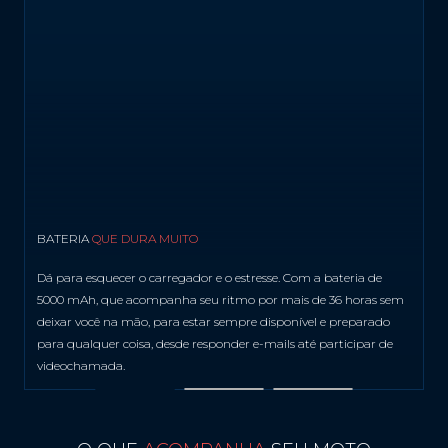
Android 13 Go
Memória RAM
4 GB
Processador
Unisoc T606 (1,6 GHz Octa-Core)| ARM Mali-G57 1-Core
Tela
Informação de tela
BATERIA
QUE DURA MUITO
Tela de 6,5" HD+ (720x 1600) | IPS |60 Hz
Dá para esquecer o carregador e o estresse. Com a bateria de
Bateria
5000 mAh, que acompanha seu ritmo por mais de 36 horas sem
deixar você na mão, para estar sempre disponível e preparado
Tipo de carregador:
para qualquer coisa, desde responder e-mails até participar de
Carregador Rápido 10 W
videochamada.
Design
Peso