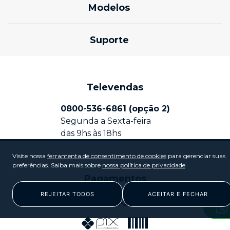
sobre lenovo
Modelos
sobre motorola
Celulares Motorola edge
Suporte
termos de uso
Celulares Moto G
notícias
produtos e manuais
Celular Motorola Razr
política de privacidade
soluções técnicas e dicas
Televendas
política de produto
reparo
0800-536-6861 (opção 2)
Mapa do Site Motorola Empresas
Segunda a Sexta-feira
das 9hs às 18hs
Visite nossa
ferramenta de consentimento de cookies
para gerenciar suas
preferências. Saiba mais sobre
nossa política de privacidade
Pagamentos
REJEITAR TODOS
ACEITAR E FECHAR