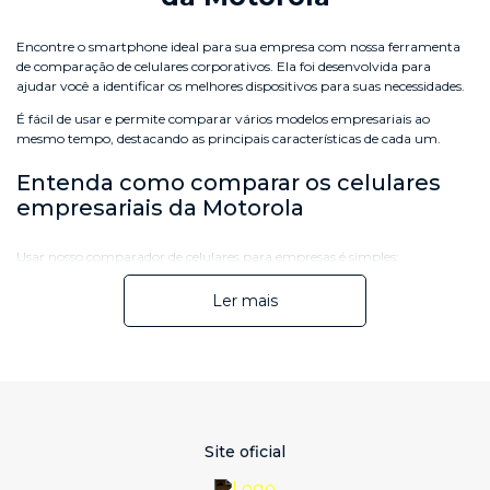
Encontre o smartphone ideal para sua empresa com nossa ferramenta
de comparação de celulares corporativos. Ela foi desenvolvida para
ajudar você a identificar os melhores dispositivos para suas necessidades.
É fácil de usar e permite comparar vários modelos empresariais ao
mesmo tempo, destacando as principais características de cada um.
Entenda como comparar os celulares
empresariais da Motorola
Usar nosso comparador de celulares para empresas é simples:
1.
Selecione
os celulares corporativos da Motorola que deseja
Ler mais
comparar.
2.
Veja
a ficha técnica de cada modelo lado a lado.
3.
Analise
diferenças em processamento, câmera, bateria e
armazenamento.
4.
Verifique
recursos exclusivos que façam sentido para sua
equipe, como NFC 5G, por exemplo.
5.
Também compare preços
e escolha a melhor opção para
sua empresa.
Qual o melhor celular corporativo para
Site oficial
times de campo?