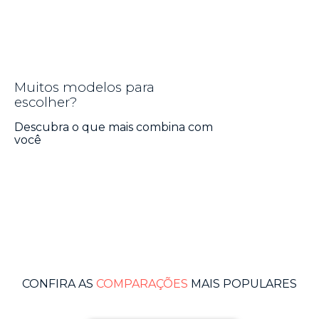
6
º
moto g06
7
º
moto g35
8
º
moto g56
9
º
g35
Muitos modelos para
escolher?
10
º
g06
Descubra o que mais combina com
você
CONFIRA AS
COMPARAÇÕES
MAIS POPULARES