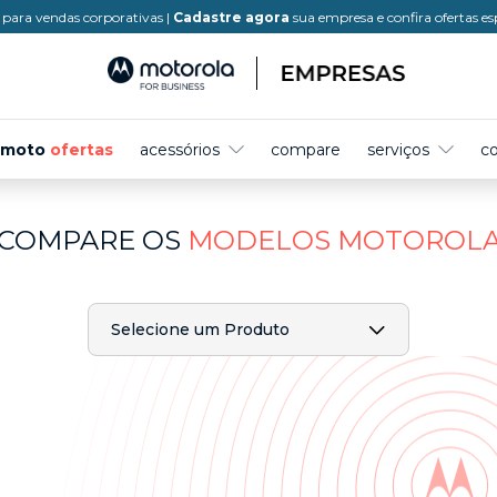
para vendas corporativas |
Cadastre agora
sua empresa e confira ofertas es
moto
ofertas
acessórios
compare
serviços
c
COMPARE OS
MODELOS MOTOROL
Selecione um Produto