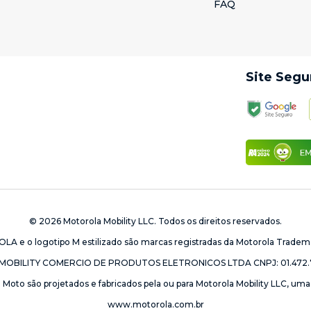
s de varejo e serviços
FAQ
ignature
,
Edge 70 Fusion
,
Edge 70 Fusion Plus
,
Edge 70
,
Moto G06 For Busine
!
Site Segu
da Motorola
. Entre em contato agora mesmo e descubra como nossos celulares
© 2026 Motorola Mobility LLC. Todos os direitos reservados.
e o logotipo M estilizado são marcas registradas da Motorola Tradema
OBILITY COMERCIO DE PRODUTOS ELETRONICOS LTDA CNPJ: 01.472.
Moto são projetados e fabricados pela ou para Motorola Mobility LLC, uma 
www.motorola.com.br