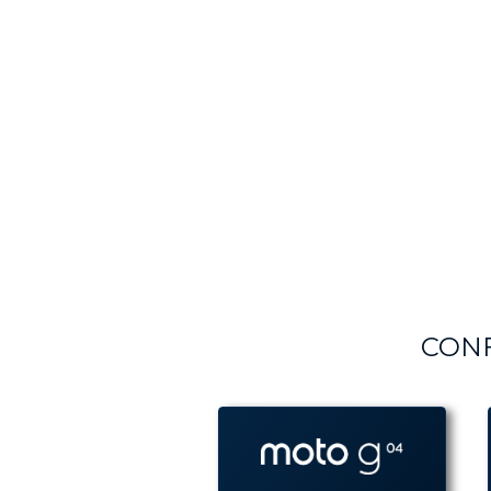
10
º
g06
CONF