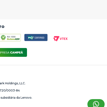
ss
e
Moto G35 5G For Business
, com foco em design, conectividade e recursos
ro
 para empresas podem transformar a produtividade do seu negócio!
rk Holdings, LLC.
720/0003-84
subsidiária da Lenovo.