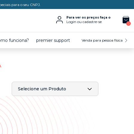
peciais para o seu CNPJ.
Para ver os preços faça o
Login ou cadastre-se
0
omo funciona?
premier support
Venda para pessoa física
A
Selecione um Produto