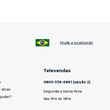
Mude a localização
o, oferecendo durabilidade, desempenho avançado e conectividade 5G.
Televendas
 Business
e
Moto G35 5G For Business
, com foco em desempenho,
s
0800-536-6861 (opção 2)
 dicas
Segunda a Sexta-feira
 For Business
. Eles oferecem equilíbrio entre custo-benefício, desempenho e
judar?
das 9hs às 18hs