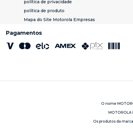
Melhores telefones corporativos para time
política de privacidade
política de produto
Para equipes de varejo e serviços, os melhores smartphones são:
Motorola S
Mapa do Site Motorola Empresas
avançados.
Entre em contato e adquira agora mesmo
Pagamentos
Garanta o
smartphone
ideal para sua empresa com a linha
corporativa 
O nome MOTOROLA 
MOTOROLA M
Os produtos da marca 