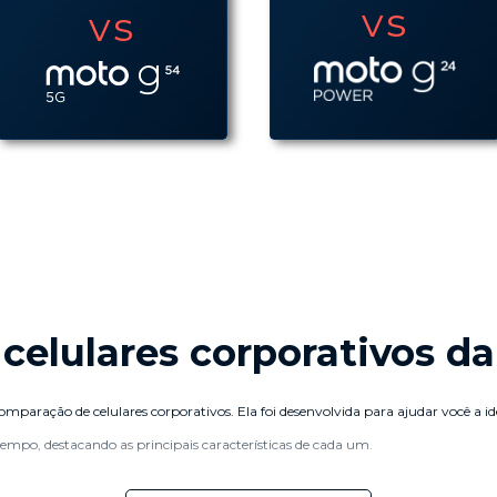
vs
vs
celulares corporativos da
ração de celulares corporativos. Ela foi desenvolvida para ajudar você a iden
empo, destacando as principais características de cada um.
resariais da Motorola