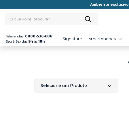
Ambiente exclusivo
O que você procura?
TERMOS MAIS BUSCADOS
Televendas:
0800-536-6861
Signature
smartphones
Seg à Sex das
9h
às
18h
1
º
edge 70
2
º
edge 60
3
º
moto e20
4
º
moto g86
5
º
edge 70 pro
Selecione um Produto
6
º
moto g06
7
º
moto g35
8
º
moto g56
9
º
g35