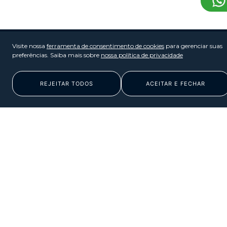
Visite nossa
ferramenta de consentimento de cookies
para gerenciar suas
preferências. Saiba mais sobre
nossa política de privacidade
REJEITAR TODOS
ACEITAR E FECHAR