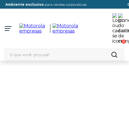
biente exclusivo
para vendas corporativas
Cadas
0
O que você procura?